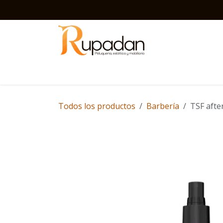
Ir al contenido
Inicio
Barbería
Peluquería
Estética
D
Todos los productos
Barbería
TSF afte