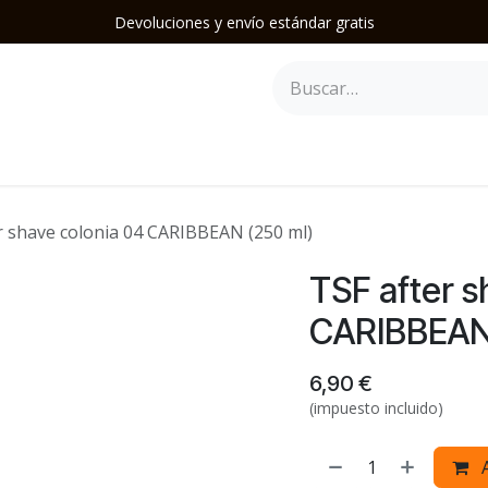
Devoluciones y envío estándar gratis
epilación
Herramientas y Accesorios
Mobiliario
Soporte
r shave colonia 04 CARIBBEAN (250 ml)
TSF after s
CARIBBEAN 
6,90
€
(impuesto incluido)