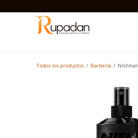
Ir al contenido
Inicio
Barbería
Peluquería
Estética
D
Todos los productos
Barbería
Nishman 