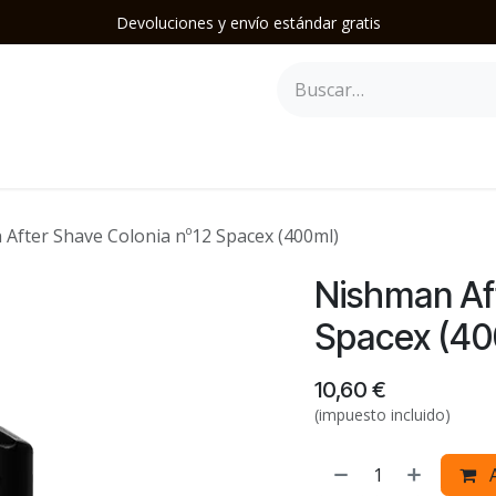
Devoluciones y envío estándar gratis
epilación
Herramientas y Accesorios
Mobiliario
Soporte
After Shave Colonia nº12 Spacex (400ml)
Nishman Af
Spacex (40
10,60
€
(impuesto incluido)