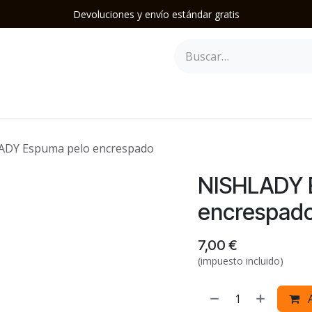
Devoluciones y envío estándar gratis
epilación
Herramientas y Accesorios
Mobiliario
Soporte
ADY Espuma pelo encrespado
NISHLADY 
encrespad
7,00
€
(impuesto incluido)