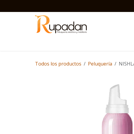
Ir al contenido
Inicio
Barbería
Peluquería
Estética
D
Todos los productos
Peluquería
NISHL