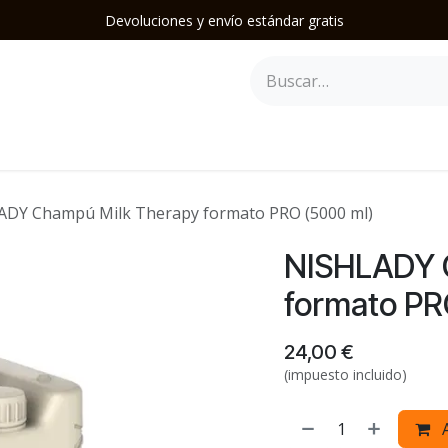
Devoluciones y envío estándar gratis
epilación
Herramientas y Accesorios
Mobiliario
Soporte
DY Champú Milk Therapy formato PRO (5000 ml)
NISHLADY 
formato PR
24,00
€
(impuesto incluido)