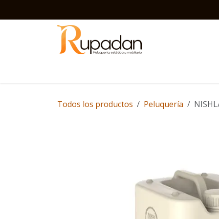
Ir al contenido
Inicio
Barbería
Peluquería
Estética
D
Todos los productos
Peluquería
NISHLA