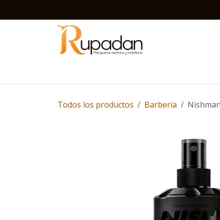
Ir al contenido
Inicio
Barbería
Peluquería
Estética
D
Todos los productos
Barbería
Nishman 