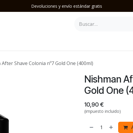
Devoluciones y envío estándar gratis
epilación
Herramientas y Accesorios
Mobiliario
Soporte
After Shave Colonia nº7 Gold One (400ml)
Nishman Af
Gold One (
10,90
€
(impuesto incluido)