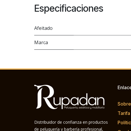
Especificaciones
Afeitado
Marca
Enlac
Sobre
Tarifa
Distribuidor de confianza en productos
Políti
de peluquería y barbería profesional,