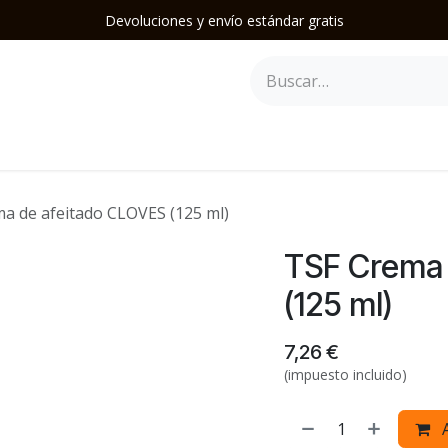
Devoluciones y envío estándar gratis
epilación
Herramientas y Accesorios
Mobiliario
Soporte
a de afeitado CLOVES (125 ml)
TSF Crema 
(125 ml)
7,26
€
(impuesto incluido)