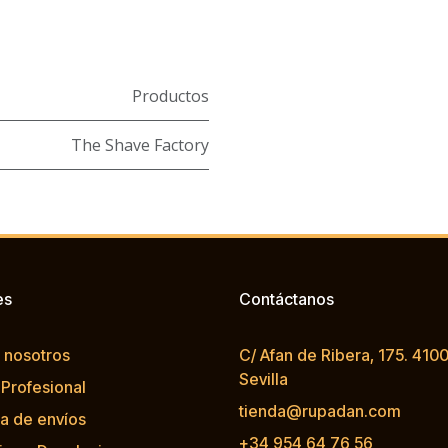
Productos
The Shave Factory
es
Contáctanos
 nosotros
C/ Afan de Ribera, 175. 4100
Sevilla
 Profesional
tienda@rupadan.com
ca de envíos
+34 954 64 76 56