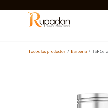
Ir al contenido
Inicio
Barbería
Peluquería
Estética
D
Todos los productos
Barbería
TSF Cera