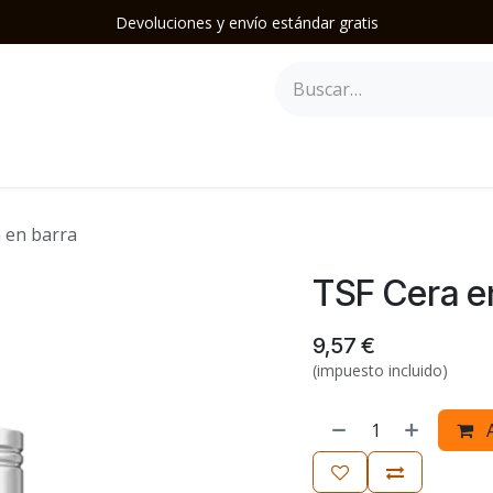
Devoluciones y envío estándar gratis
epilación
Herramientas y Accesorios
Mobiliario
Soporte
 en barra
TSF Cera e
9,57
€
(impuesto incluido)