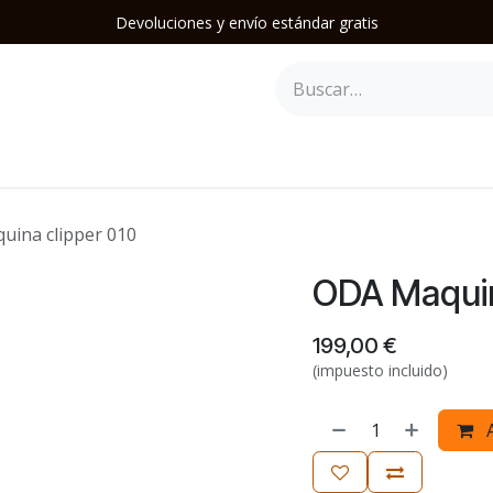
Devoluciones y envío estándar gratis
epilación
Herramientas y Accesorios
Mobiliario
Soporte
uina clipper 010
ODA Maquin
199,00
€
(impuesto incluido)