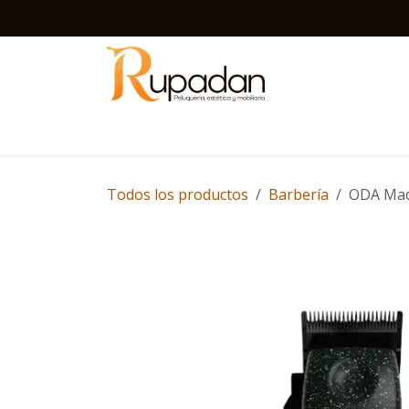
Ir al contenido
Inicio
Barbería
Peluquería
Estética
D
Todos los productos
Barbería
ODA Maq