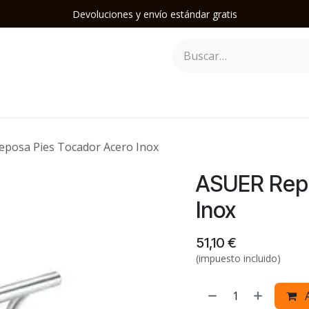
Devoluciones y envío estándar gratis
epilación
Herramientas y Accesorios
Mobiliario
Soporte
posa Pies Tocador Acero Inox
ASUER Repo
Inox
51,10
€
(impuesto incluido)