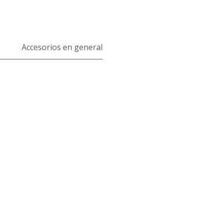
Accesorios en general
es
Contáctanos
 nosotros
C/ Afan de Ribera, 175. 4100
Sevilla
 Profesional
tienda@rupadan.com
ca de envíos
+34 954 64 76 56
os y Devoluciones
ctanos