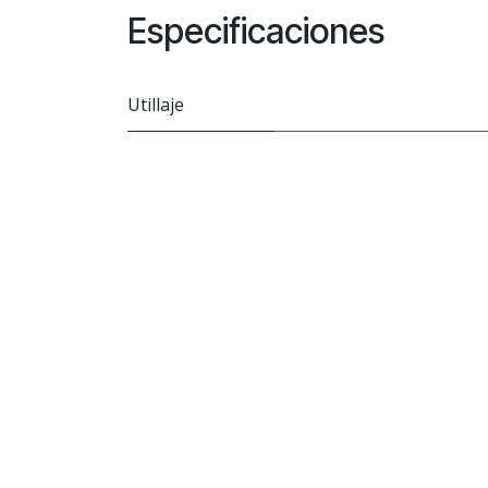
Especificaciones
Utillaje
Enlac
Sobre
Tarifa
Distribuidor de confianza en productos
Políti
de peluquería y barbería profesional,
Cambi
estética, mobiliario y herramientas.
Contá