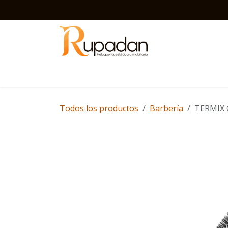
Ir al contenido
Inicio
Barbería
Peluquería
Estética
D
Todos los productos
Barbería
TERMIX C