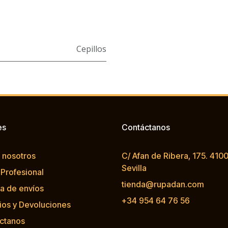
Cepillos
es
Contáctanos
 nosotros
C/ Afan de Ribera, 175. 4100
Sevilla
 Profesional
tienda@rupadan.com
ca de envíos
+34 954 64 76 56
os y Devoluciones
ctanos