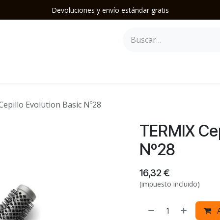
Devoluciones y envío estándar gratis
epilación
Herramientas y Accesorios
Mobiliario
Soporte
epillo Evolution Basic Nº28
TERMIX Cepi
Nº28
16,32
€
(impuesto incluido)