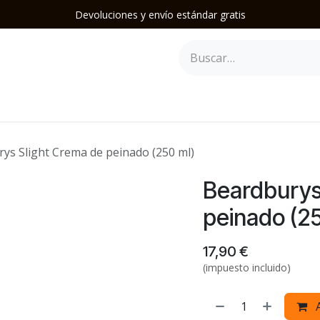
Devoluciones y envío estándar gratis
epilación
Herramientas y Accesorios
Mobiliario
Soporte
ys Slight Crema de peinado (250 ml)
Beardburys
peinado (2
17,90
€
(impuesto incluido)