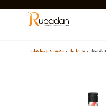
Ir al contenido
Inicio
Barbería
Peluquería
Estética
D
Todos los productos
Barbería
Beardbur